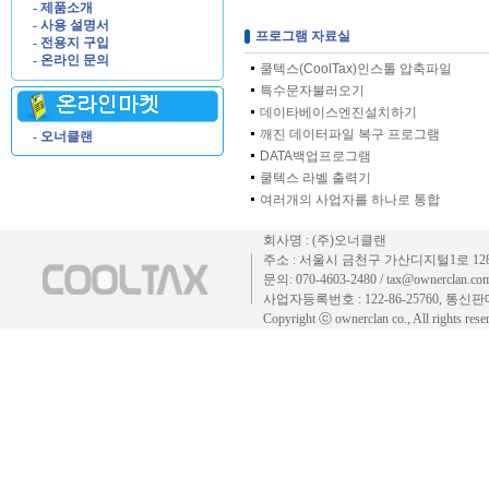
- 제품소개
- 사용 설명서
프로그램 자료실
- 전용지 구입
- 온라인 문의
쿨텍스(CoolTax)인스톨 압축파일
특수문자불러오기
데이타베이스엔진설치하기
깨진 데이터파일 복구 프로그램
- 오너클랜
DATA백업프로그램
쿨텍스 라벨 출력기
여러개의 사업자를 하나로 통합
회사명 : (주)오너클랜
주소 : 서울시 금천구 가산디지털1로 128 
문의: 070-4603-2480 / tax@ownerclan.co
사업자등록번호 : 122-86-25760, 통신
Copyright ⓒ ownerclan co., All rights rese