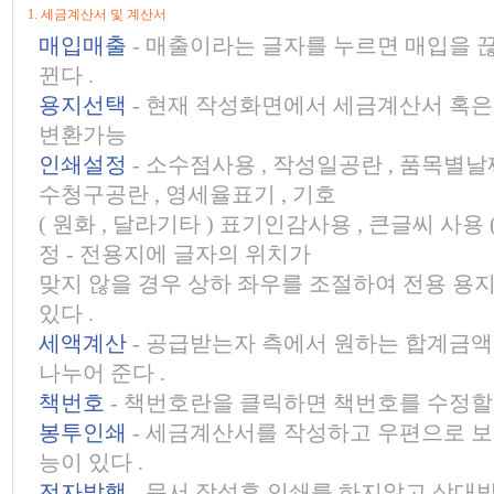
1. 세금계산서 및 계산서
매입매출
- 매출이라는 글자를 누르면 매입을 
뀐다 .
용지선택
- 현재 작성화면에서 세금계산서 혹은 
변환가능
인쇄설정
- 소수점사용 , 작성일공란 , 품목별날
수청구공란 , 영세율표기 , 기호
( 원화 , 달라기타 ) 표기인감사용 , 큰글씨 사용 
정 - 전용지에 글자의 위치가
맞지 않을 경우 상하 좌우를 조절하여 전용 용
있다 .
세액계산
- 공급받는자 측에서 원하는 합계금
나누어 준다 .
책번호
- 책번호란을 클릭하면 책번호를 수정할 
봉투인쇄
- 세금계산서를 작성하고 우편으로 보
능이 있다 .
전자발행
- 문서 작성후 인쇄를 하지않고 상대